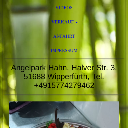
VIDEOS
VERKAUF
ANFAHRT
IMPRESSUM
Angelpark Hahn, Halver Str. 3,
51688 Wipperfürth, Tel.
+4915774279462