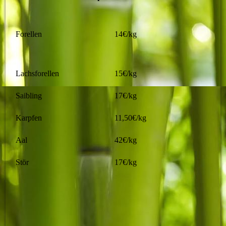
Forellen
14€/kg
Lachsforellen
15€/kg
Saibling
17€/kg
Karpfen
11,50€/kg
Aal
42€/kg
Stör
17€/kg