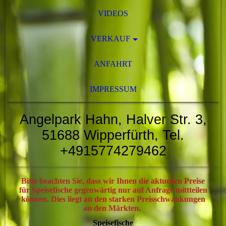
VIDEOS
VERKAUF
ANFAHRT
IMPRESSUM
Angelpark Hahn, Halver Str. 3,
51688 Wipperfürth, Tel.
+4915774279462
Bitte beachten Sie, dass wir Ihnen die aktuellen Preise
für Speisefische gegenwärtig nur auf Anfrage mittteilen
können. Dies liegt an den starken Preisschwankungen
an den Märkten.
Speisefische